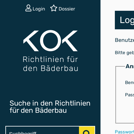
Login
Dossier
Log
Benutz
Bitte ge
An
Ben
Pas
Suche in den Richtlinien
für den Bäderbau
Passwor