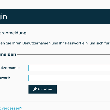
in
eranmeldung
ben Sie Ihren Benutzernamen und Ihr Passwort ein, um sich fü
melden
utzername:
swort:
Anmelden
t vergessen?