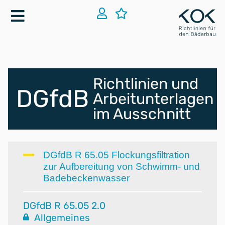
Richtlinien und
DGfdB
Arbeitunterlagen
im Ausschnitt
DGfdB R 65.05 Flockungsfiltration
zur Aufbereitung von Schwimm- und
Badebeckenwasser
DGfdB R 65.05 2.0
Allgemeines