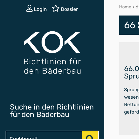
Home
6
Login
Dossier
66
66.
Spr
Sprung
wesent
Rettun
Suche in den Richtlinien
geford
für den Bäderbau